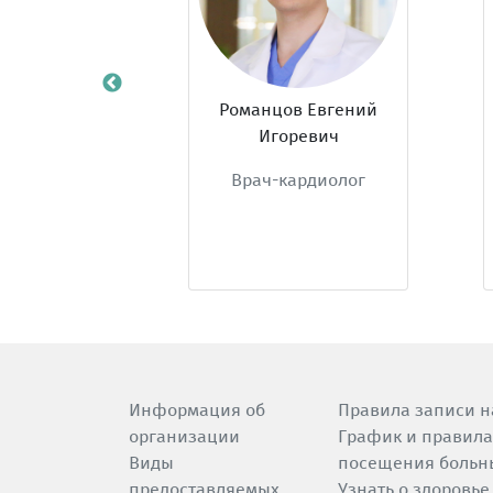
ова Олеся
Романцов Евгений
оровна
Игоревич
ардиолог
Врач-кардиолог
Информация об
Правила записи н
организации
График и правила
Виды
посещения больн
предоставляемых
Узнать о здоровье