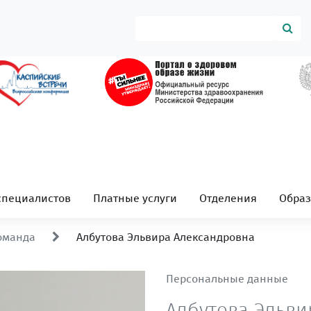
специалистов
Платные услуги
Отделения
Обра
оманда
Албутова Эльвира Александровна
Персональные данные
Албутова Эльви