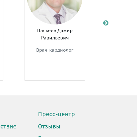
Паскеев Дамир
Абдулкадыр
Равильевич
Мурасб
Врач-кардиолог
Врач-ка
Пресс-центр
ствие
Отзывы