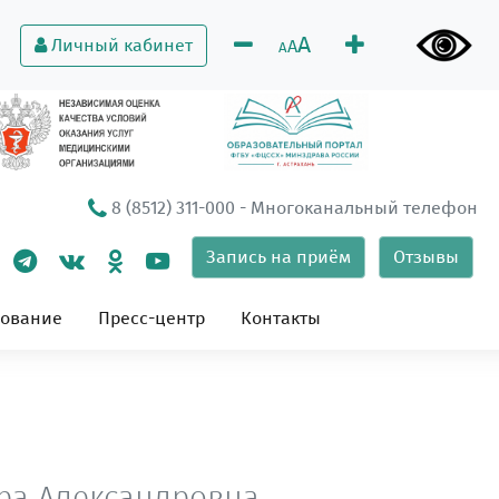
A
Личный кабинет
A
A
8 (8512) 311-000
- Многоканальный телефон
Запись на приём
Отзывы
зование
Пресс-центр
Контакты
ра Александровна