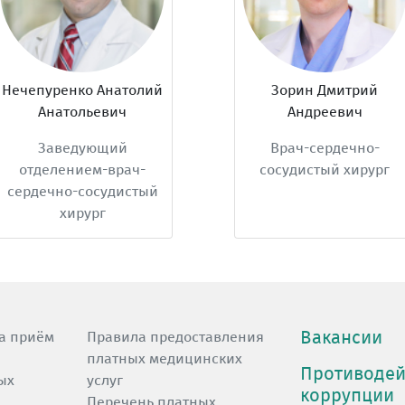
Нечепуренко Анатолий
Зорин Дмитрий
Анатольевич
Андреевич
Заведующий
Врач-сердечно-
отделением-врач-
сосудистый хирург
сердечно-сосудистый
хирург
Вакансии
а приём
Правила предоставления
платных медицинских
Противодей
ых
услуг
коррупции
Перечень платных